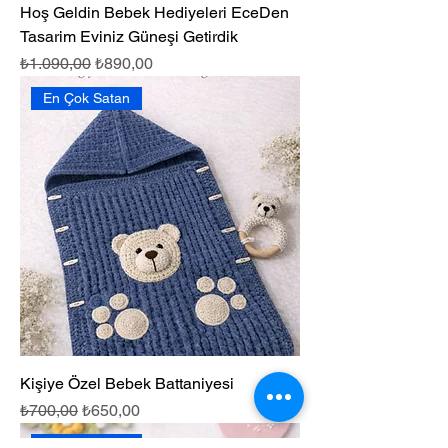
Hoş Geldin Bebek Hediyeleri EceDen
Tasarim Eviniz Güneşi Getirdik
Normal Fiyat
İndirimli Fiyat
₺1.090,00
₺890,00
En Çok Satan
Kişiye Özel Bebek Battaniyesi
Normal Fiyat
İndirimli Fiyat
₺700,00
₺650,00
En Çok Satan