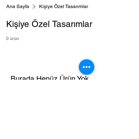
Ana Sayfa
Kişiye Özel Tasarımlar
Kişiye Özel Tasarımlar
0 ürün
Burada Henüz Ürün Yok
Bu arada farklı bir kategori seçerek
alışverişe devam edebilirsiniz.
EceDen Tasarım tarafından sevgiyle hazırlanan el
emeği tasarımlar.
Nikah, bebek ve özel günler için kişiye özel
hazırlanır.
Sipariş ve detaylı bilgi için WhatsApp üzerinden