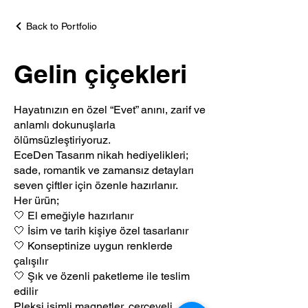
Back to Portfolio
Gelin çiçekleri
Hayatınızın en özel “Evet” anını, zarif ve
anlamlı dokunuşlarla
ölümsüzleştiriyoruz.
EceDen Tasarım nikah hediyelikleri;
sade, romantik ve zamansız detayları
seven çiftler için özenle hazırlanır.
Her ürün;
🤍 El emeğiyle hazırlanır
🤍 İsim ve tarih kişiye özel tasarlanır
🤍 Konseptinize uygun renklerde
çalışılır
🤍 Şık ve özenli paketleme ile teslim
edilir
Pleksi isimli magnetler, çerçeveli