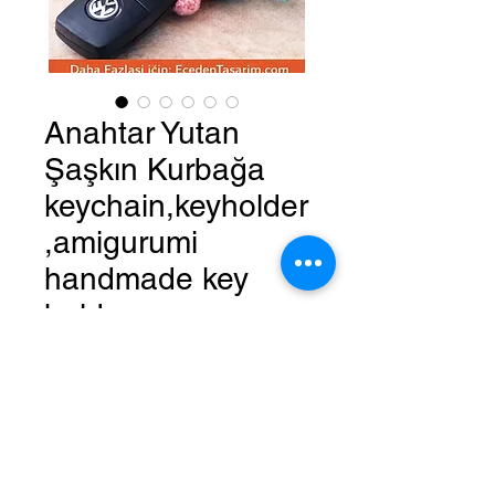
Anahtar Yutan
Şaşkın Kurbağa
keychain,keyholder
,amigurumi
handmade key
holder
Regular
Sale
 ₺150,00 
₺120,00
Price
Price
Quantity
*