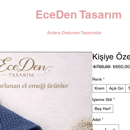
EceDen Tasarım
Anlara Dokunan Tasarımlar
Kişiye Öze
Normal
 ₺700,00 
₺650,00
Fiyat
Renk
*
Krem
Açık Gri
İşleme Stili
*
Baş Harf
Adet
*