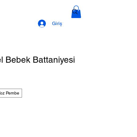
Giriş
l Bebek Battaniyesi
İndirimli
Fiyat
Toz Pembe