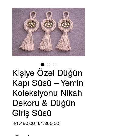
Kişiye Özel Düğün
Kapı Süsü – Yemin
Koleksiyonu Nikah
Dekoru & Düğün
Giriş Süsü
Normal
İndirimli
 ₺1.490,00 
₺1.390,00
Fiyat
Fiyat