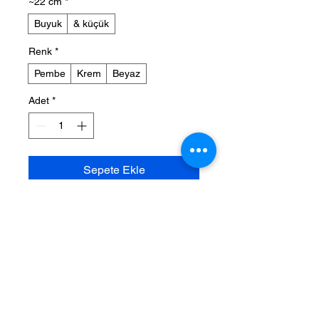
~22 cm
*
Buyuk
& küçük
Renk
*
Pembe
Krem
Beyaz
Adet
*
Sepete Ekle
Hemen Satın Al
Yemin Koleksiyonu – Özel 
Günlerinize Anlam Katan Zarif 
Dokunuş
Hayatınızın en özel “evet” anını 
unutulmaz kılacak zarif bir tasarım…